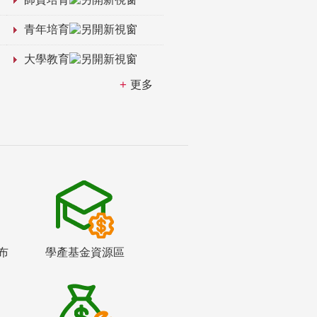
青年培育
大學教育
更多
布
學產基金資源區