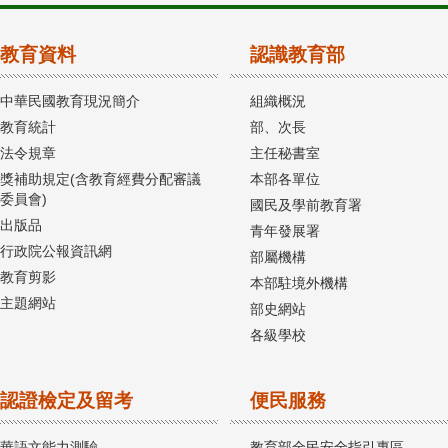
教育資料
認識教育部
中華民國教育現況簡介
組織概況
教育統計
部、次長
法令規章
主任秘書室
獎補助規定(含教育經費分配審議
本部各單位
委員會)
國民及學前教育署
出版品
青年發展署
行政院公報資訊網
部屬機構
教育剪影
本部駐境外機構
主題網站
部史網站
各級學校
認證檢定及留考
便民服務
華語文能力測驗
教育部全民安全指引專區