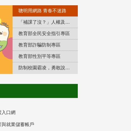
聰明用網路 青春不迷路
「補課了沒？」人權及轉型正義教育專區
教育部全民安全指引專區
教育部詐騙防制專區
教育部性別平等專區
防制校園霸凌，勇敢說出來！
習入口網
育與就業儲蓄帳戶