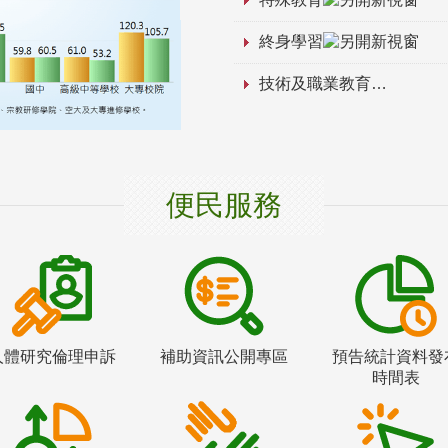
終身學習
技術及職業教育
便民服務
人體研究倫理申訴
補助資訊公開專區
預告統計資料發
時間表