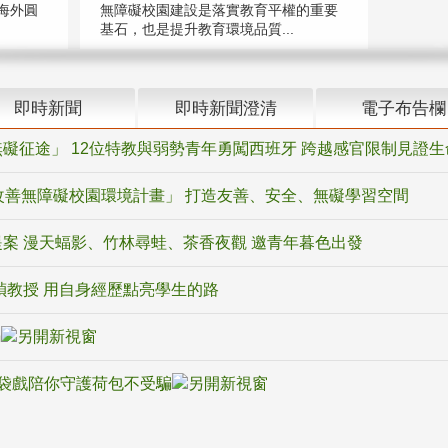
海外圓
無障礙校園建設是落實教育平權的重要
基石，也是提升教育環境品質...
即時新聞
即時新聞澄清
電子布告欄
礙征途」 12位特教與弱勢青年勇闖西班牙 跨越感官限制見證生
改善無障礙校園環境計畫」 打造友善、安全、無礙學習空間
案 漫天蝠影、竹林尋蛙、茶香夜觀 邀青年暮色出發
禎教授 用自身經歷點亮學生的路
騙
袋戲陪你守護荷包不受騙