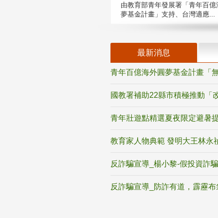
由教育部青年發展署「青年百億
夢基金計畫」支持、台灣適應...
最新消息
青年百億海外圓夢基金計畫「無
國教署補助22縣市積極推動「
青年壯遊點精選夏夜限定避暑提
教育家人物典範 發明大王林永
反詐騙宣導_楊小黎-假投資詐
反詐騙宣導_防詐有道，霹靂布