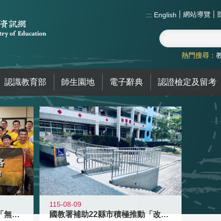
網站導覽
:::
English
熱門搜尋：
認識教育部
師生園地
電子辭典
認證檢定及留考
115-08-09
青年百億海外圓夢基金計畫「無礙征途
國教署補助22縣市積極推動「改善無