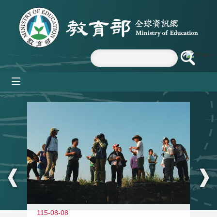
跳到主要內容區塊
mobile_menu
:::
11
115-08-08