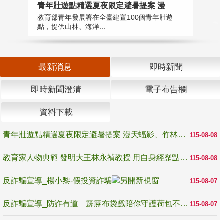
教
青年壯遊點精選夏夜限定避暑提案 漫
在
教育部青年發展署在全臺建置100個青年壯遊
譽
點，提供山林、海洋...
最新消息
即時新聞
即時新聞澄清
電子布告欄
資料下載
青年壯遊點精選夏夜限定避暑提案 漫天蝠影、竹林尋蛙、茶香夜觀 邀青年暮色出發
115-08-08
教育家人物典範 發明大王林永禎教授 用自身經歷點亮學生的路
115-08-08
反詐騙宣導_楊小黎-假投資詐騙
115-08-07
反詐騙宣導_防詐有道，霹靂布袋戲陪你守護荷包不受騙
115-08-07