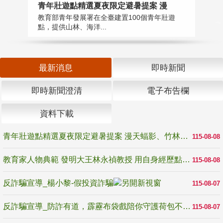
教
青年壯遊點精選夏夜限定避暑提案 漫
在
教育部青年發展署在全臺建置100個青年壯遊
譽
點，提供山林、海洋...
最新消息
即時新聞
即時新聞澄清
電子布告欄
資料下載
青年壯遊點精選夏夜限定避暑提案 漫天蝠影、竹林尋蛙、茶香夜觀 邀青年暮色出發
115-08-08
教育家人物典範 發明大王林永禎教授 用自身經歷點亮學生的路
115-08-08
反詐騙宣導_楊小黎-假投資詐騙
115-08-07
反詐騙宣導_防詐有道，霹靂布袋戲陪你守護荷包不受騙
115-08-07