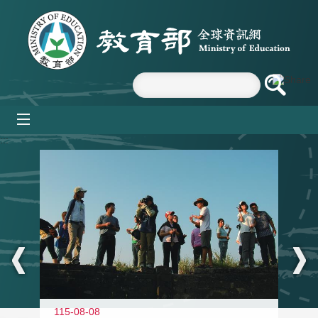
跳到主要內容區塊
mobile_menu
:::
11
115-08-08