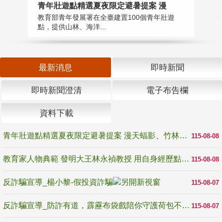
教
青年壯遊點精選夏夜限定避暑提案 漫
在
教育部青年發展署在全臺建置100個青年壯遊
譽
點，提供山林、海洋...
最新消息
即時新聞
即時新聞澄清
電子布告欄
資料下載
青年壯遊點精選夏夜限定避暑提案 漫天蝠影、竹林尋蛙、茶香夜觀 邀青年暮色出發
115-08-08
教育家人物典範 發明大王林永禎教授 用自身經歷點亮學生的路
115-08-08
反詐騙宣導_楊小黎-假投資詐騙
115-08-07
反詐騙宣導_防詐有道，霹靂布袋戲陪你守護荷包不受騙
115-08-07