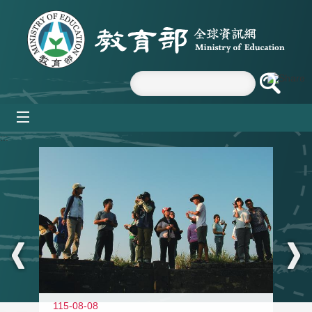
跳到主要內容區塊
mobile_menu
:::
11
115-08-08