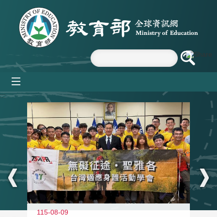
跳到主要內容區塊
mobile_menu
:::
115-08-09
11