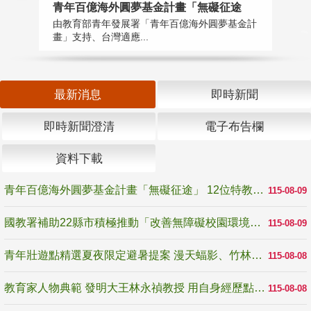
青年百億海外圓夢基金計畫「無礙征途
國
由教育部青年發展署「青年百億海外圓夢基金計
無
畫」支持、台灣適應...
是
最新消息
即時新聞
即時新聞澄清
電子布告欄
資料下載
青年百億海外圓夢基金計畫「無礙征途」 12位特教與弱勢青年勇闖西班牙 跨越感官限制見證生命蛻變
115-08-09
國教署補助22縣市積極推動「改善無障礙校園環境計畫」 打造友善、安全、無礙學習空間
115-08-09
青年壯遊點精選夏夜限定避暑提案 漫天蝠影、竹林尋蛙、茶香夜觀 邀青年暮色出發
115-08-08
教育家人物典範 發明大王林永禎教授 用自身經歷點亮學生的路
115-08-08