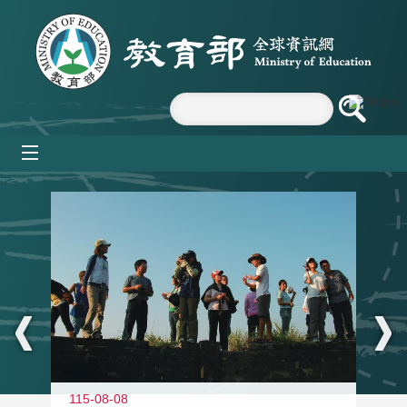
跳到主要內容區塊
mobile_menu
:::
11
115-08-08