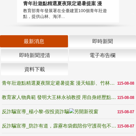
教
青年壯遊點精選夏夜限定避暑提案 漫
在
教育部青年發展署在全臺建置100個青年壯遊
譽
點，提供山林、海洋...
最新消息
即時新聞
即時新聞澄清
電子布告欄
資料下載
青年壯遊點精選夏夜限定避暑提案 漫天蝠影、竹林尋蛙、茶香夜觀 邀青年暮色出發
115-08-08
教育家人物典範 發明大王林永禎教授 用自身經歷點亮學生的路
115-08-08
反詐騙宣導_楊小黎-假投資詐騙
115-08-07
反詐騙宣導_防詐有道，霹靂布袋戲陪你守護荷包不受騙
115-08-07