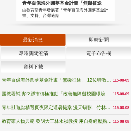
青年百億海外圓夢基金計畫「無礙征途
國
由教育部青年發展署「青年百億海外圓夢基金計
無
畫」支持、台灣適應...
是
最新消息
即時新聞
即時新聞澄清
電子布告欄
資料下載
青年百億海外圓夢基金計畫「無礙征途」 12位特教與弱勢青年勇闖西班牙 跨越感官限制見證生命蛻變
115-08-09
國教署補助22縣市積極推動「改善無障礙校園環境計畫」 打造友善、安全、無礙學習空間
115-08-09
青年壯遊點精選夏夜限定避暑提案 漫天蝠影、竹林尋蛙、茶香夜觀 邀青年暮色出發
115-08-08
教育家人物典範 發明大王林永禎教授 用自身經歷點亮學生的路
115-08-08