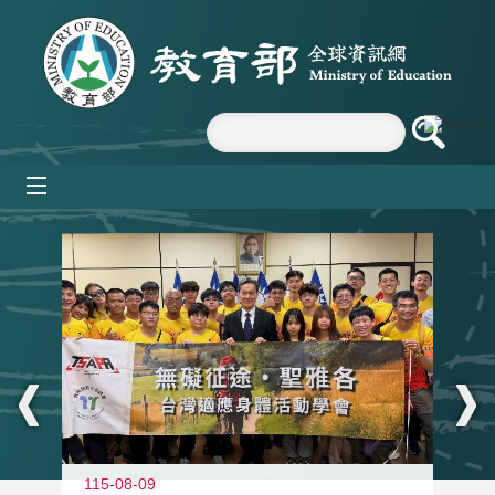
跳到主要內容區塊
mobile_menu
:::
115-08-09
11