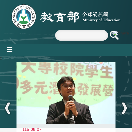
跳到主要內容區塊
mobile_menu
:::
11
115-08-07