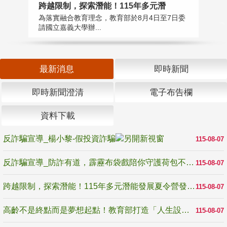
高
跨越限制，探索潛能！115年多元潛
教
為落實融合教育理念，教育部於8月4日至7日委
博
請國立嘉義大學辦...
最新消息
即時新聞
即時新聞澄清
電子布告欄
資料下載
反詐騙宣導_楊小黎-假投資詐騙
115-08-07
反詐騙宣導_防詐有道，霹靂布袋戲陪你守護荷包不受騙
115-08-07
跨越限制，探索潛能！115年多元潛能發展夏令營發掘生命無限可能
115-08-07
高齡不是終點而是夢想起點！教育部打造「人生設計夢工場」 參展第3屆高齡健康產業博覽會
115-08-07