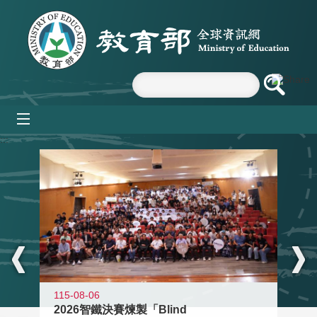
跳到主要內容區塊
mobile_menu
:::
115-08-06
2026智鐵決賽煉製「Blind
11