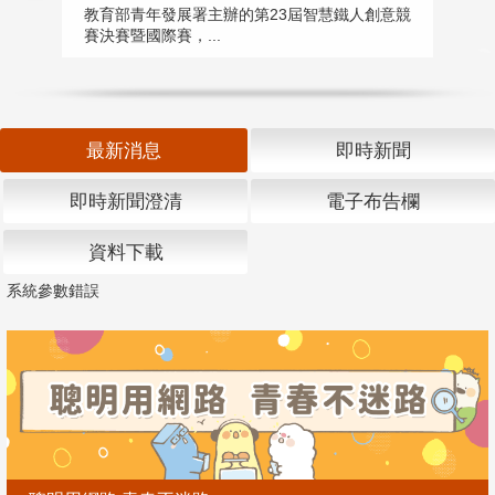
匯
教育部青年發展署主辦的第23屆智慧鐵人創意競
賽決賽暨國際賽，...
教
「
最新消息
即時新聞
即時新聞澄清
電子布告欄
資料下載
系統參數錯誤