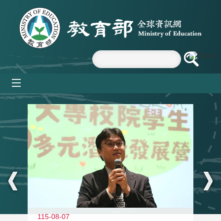
跳到主要內容區塊
mobile_menu
:::
11
115-08-07