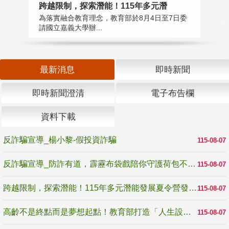
高
跨越限制，探索潛能！115年多元潛
教
為落實融合教育理念，教育部於8月4日至7日委
博
請國立嘉義大學辦...
最新消息
即時新聞
即時新聞澄清
電子布告欄
資料下載
反詐騙宣導_楊小黎-假投資詐騙
115-08-07
反詐騙宣導_防詐有道，霹靂布袋戲陪你守護荷包不受騙
115-08-07
跨越限制，探索潛能！115年多元潛能發展夏令營發掘生命無限可能
115-08-07
高齡不是終點而是夢想起點！教育部打造「人生設計夢工場」 參展第3屆高齡健康產業博覽會
115-08-07