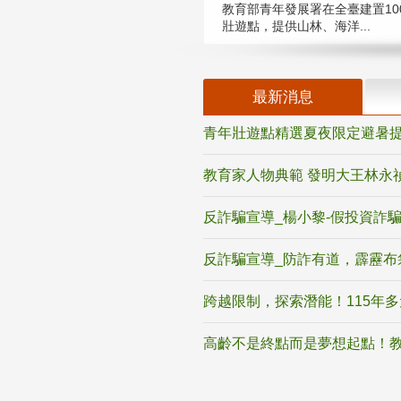
教育部青年發展署在全臺建置10
壯遊點，提供山林、海洋...
最新消息
青年壯遊點精選夏夜限定避暑提
教育家人物典範 發明大王林永
反詐騙宣導_楊小黎-假投資詐
反詐騙宣導_防詐有道，霹靂布
跨越限制，探索潛能！115年
高齡不是終點而是夢想起點！教