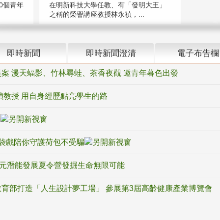
在明新科技大學任教、有「發明大王」
0個青年
之稱的榮譽講座教授林永禎，...
即時新聞
即時新聞澄清
電子布告欄
案 漫天蝠影、竹林尋蛙、茶香夜觀 邀青年暮色出發
禎教授 用自身經歷點亮學生的路
騙
袋戲陪你守護荷包不受騙
多元潛能發展夏令營發掘生命無限可能
育部打造「人生設計夢工場」 參展第3屆高齡健康產業博覽會