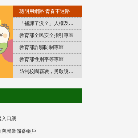
聰明用網路 青春不迷路
「補課了沒？」人權及轉型正義教育專區
教育部全民安全指引專區
教育部詐騙防制專區
教育部性別平等專區
防制校園霸凌，勇敢說出來！
習入口網
育與就業儲蓄帳戶