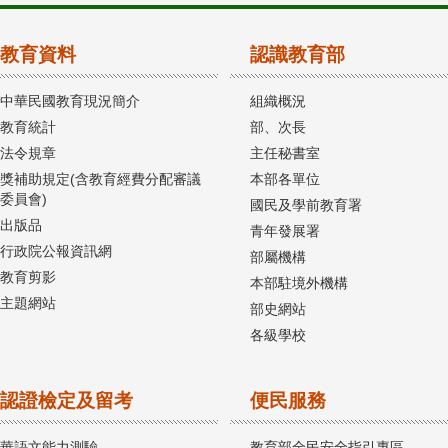
教育資料
認識教育部
中華民國教育現況簡介
組織概況
教育統計
部、次長
法令規章
主任秘書室
獎補助規定(含教育經費分配審議
本部各單位
委員會)
國民及學前教育署
出版品
青年發展署
行政院公報資訊網
部屬機構
教育剪影
本部駐境外機構
主題網站
部史網站
各級學校
認證檢定及留考
便民服務
華語文能力測驗
教育部全民安全指引專區