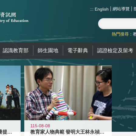
網站導覽
:::
English
熱門搜尋：
認識教育部
師生園地
電子辭典
認證檢定及留考
115-08-08
教育家人物典範 發明大王林永禎教授
青年壯遊點精選夏夜限定避暑提案 漫