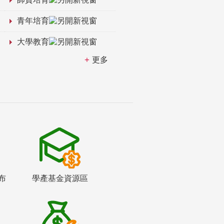
青年培育
大學教育
更多
布
學產基金資源區