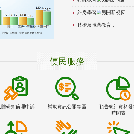
終身學習
技術及職業教育
便民服務
人體研究倫理申訴
補助資訊公開專區
預告統計資料發
時間表