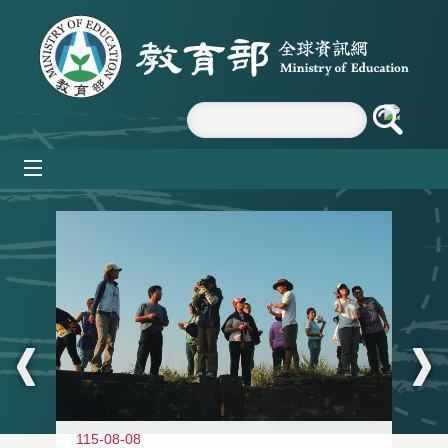
跳到主要內容區塊
mobile_menu
:::
11
115-08-08