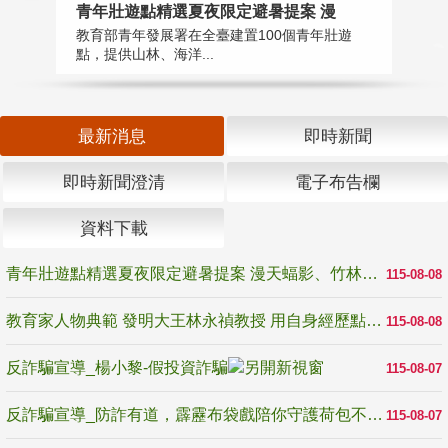
教
青年壯遊點精選夏夜限定避暑提案 漫
在
教育部青年發展署在全臺建置100個青年壯遊
譽
點，提供山林、海洋...
最新消息
即時新聞
即時新聞澄清
電子布告欄
資料下載
青年壯遊點精選夏夜限定避暑提案 漫天蝠影、竹林尋蛙、茶香夜觀 邀青年暮色出發
115-08-08
教育家人物典範 發明大王林永禎教授 用自身經歷點亮學生的路
115-08-08
反詐騙宣導_楊小黎-假投資詐騙
115-08-07
反詐騙宣導_防詐有道，霹靂布袋戲陪你守護荷包不受騙
115-08-07