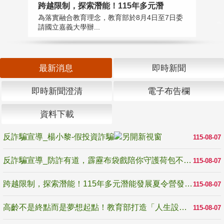
高
跨越限制，探索潛能！115年多元潛
教
為落實融合教育理念，教育部於8月4日至7日委
博
請國立嘉義大學辦...
最新消息
即時新聞
即時新聞澄清
電子布告欄
資料下載
反詐騙宣導_楊小黎-假投資詐騙
115-08-07
反詐騙宣導_防詐有道，霹靂布袋戲陪你守護荷包不受騙
115-08-07
跨越限制，探索潛能！115年多元潛能發展夏令營發掘生命無限可能
115-08-07
高齡不是終點而是夢想起點！教育部打造「人生設計夢工場」 參展第3屆高齡健康產業博覽會
115-08-07