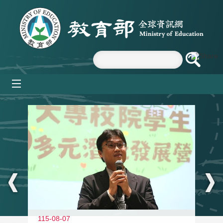
跳到主要內容區塊
mobile_menu
:::
11
115-08-07