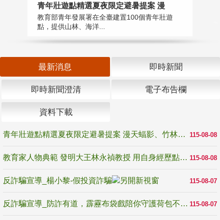
教
青年壯遊點精選夏夜限定避暑提案 漫
在
教育部青年發展署在全臺建置100個青年壯遊
譽
點，提供山林、海洋...
最新消息
即時新聞
即時新聞澄清
電子布告欄
資料下載
青年壯遊點精選夏夜限定避暑提案 漫天蝠影、竹林尋蛙、茶香夜觀 邀青年暮色出發
115-08-08
教育家人物典範 發明大王林永禎教授 用自身經歷點亮學生的路
115-08-08
反詐騙宣導_楊小黎-假投資詐騙
115-08-07
反詐騙宣導_防詐有道，霹靂布袋戲陪你守護荷包不受騙
115-08-07