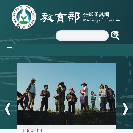
跳到主要內容區塊
mobile_menu
:::
11
115-08-08