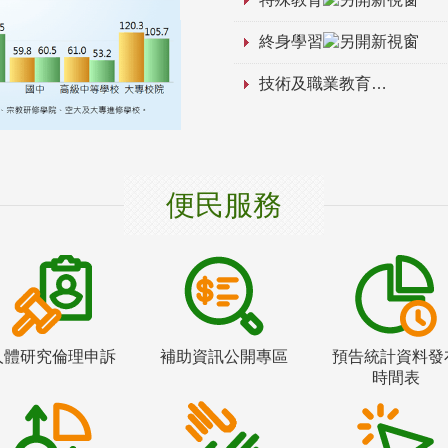
終身學習
技術及職業教育
便民服務
人體研究倫理申訴
補助資訊公開專區
預告統計資料發
時間表