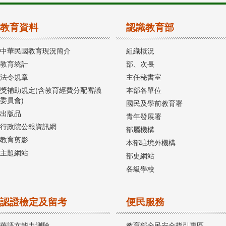
教育資料
認識教育部
中華民國教育現況簡介
組織概況
教育統計
部、次長
法令規章
主任秘書室
獎補助規定(含教育經費分配審議
本部各單位
委員會)
國民及學前教育署
出版品
青年發展署
行政院公報資訊網
部屬機構
教育剪影
本部駐境外機構
主題網站
部史網站
各級學校
認證檢定及留考
便民服務
華語文能力測驗
教育部全民安全指引專區