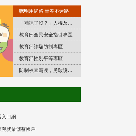
聰明用網路 青春不迷路
「補課了沒？」人權及轉型正義教育專區
教育部全民安全指引專區
教育部詐騙防制專區
教育部性別平等專區
防制校園霸凌，勇敢說出來！
習入口網
育與就業儲蓄帳戶