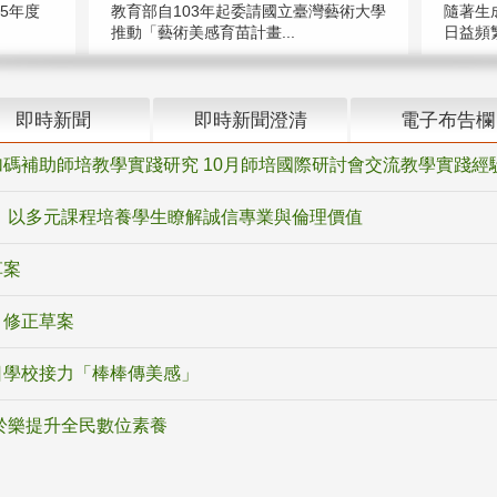
5年度
教育部自103年起委請國立臺灣藝術大學
隨著生
推動「藝術美感育苗計畫...
日益頻繁
即時新聞
即時新聞澄清
電子布告欄
碼補助師培教學實踐研究 10月師培國際研討會交流教學實踐經
 以多元課程培養學生瞭解誠信專業與倫理價值
草案
》修正草案
日學校接力「棒棒傳美感」
於樂提升全民數位素養