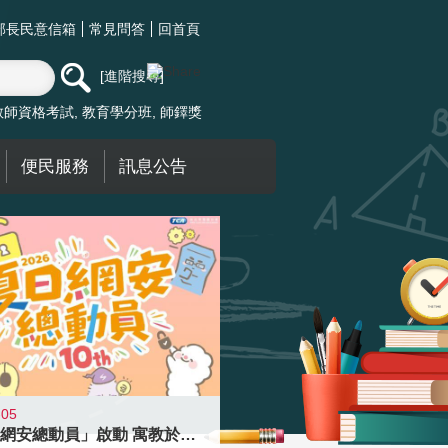
部長民意信箱
常見問答
回首頁
進階搜尋
教師資格考試
教育學分班
師鐸獎
便民服務
訊息公告
-05
「夏日網安總動員」啟動 寓教於樂提