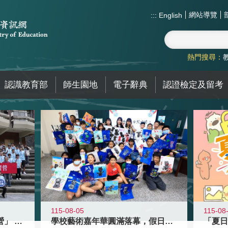
網站導覽
:::
English
熱門搜尋：
認識教育部
師生園地
電子辭典
認證檢定及留考
115-08-05
115-08
國教署「全國高中暑期研習營」 以多
學校藝術嘉年華圓滿落幕，假日學校接