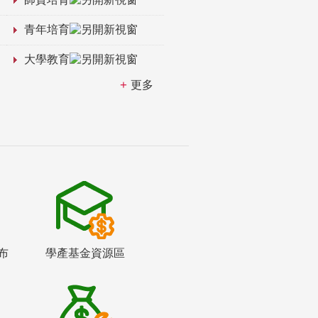
青年培育
大學教育
更多
布
學產基金資源區