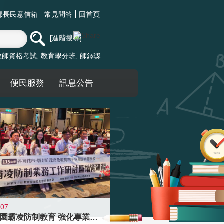
部長民意信箱
常見問答
回首頁
進階搜尋
教師資格考試
教育學分班
師鐸獎
便民服務
訊息公告
-07
落實校園霸凌防制教育 強化專業知能