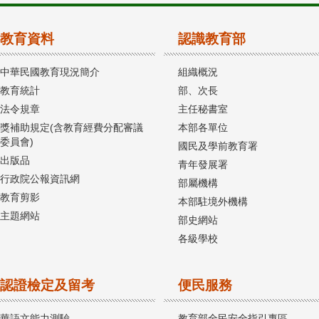
教育資料
認識教育部
中華民國教育現況簡介
組織概況
教育統計
部、次長
法令規章
主任秘書室
獎補助規定(含教育經費分配審議
本部各單位
委員會)
國民及學前教育署
出版品
青年發展署
行政院公報資訊網
部屬機構
教育剪影
本部駐境外機構
主題網站
部史網站
各級學校
認證檢定及留考
便民服務
華語文能力測驗
教育部全民安全指引專區