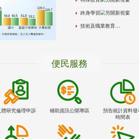
終身學習
技術及職業教育
便民服務
人體研究倫理申訴
補助資訊公開專區
預告統計資料發
時間表