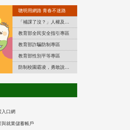
聰明用網路 青春不迷路
「補課了沒？」人權及轉型正義教育專區
教育部全民安全指引專區
教育部詐騙防制專區
教育部性別平等專區
防制校園霸凌，勇敢說出來！
習入口網
育與就業儲蓄帳戶