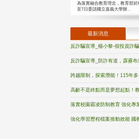
為落實融合教育理念，教育部於8
至7日委請國立嘉義大學辦...
最新消息
反詐騙宣導_楊小黎-假投資詐
反詐騙宣導_防詐有道，霹靂布
跨越限制，探索潛能！115年
高齡不是終點而是夢想起點！教
落實校園霸凌防制教育 強化專
強化學習歷程檔案推動效能 國