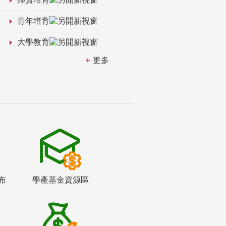
青年培育
大學教育
更多
布
學產基金資源區