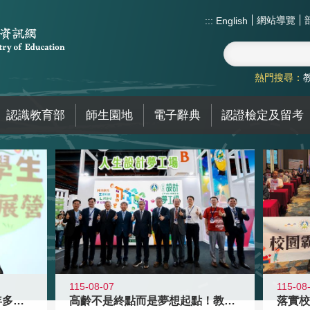
網站導覽
:::
English
熱門搜尋：
認識教育部
師生園地
電子辭典
認證檢定及留考
115-08-07
115-08
高齡不是終點而是夢想起點！教育部打
跨越限制，探索潛能！115年多元潛