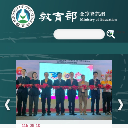
跳到主要內容區塊
mobile_menu
:::
115-08-10
11