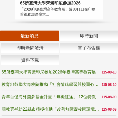
65所臺灣大學齊聚印尼參加2026
教
「2026印尼臺灣高等教育展」於8月1日在印尼
教
首都雅加達盛大...
助
最新消息
即時新聞
即時新聞澄清
電子布告欄
資料下載
65所臺灣大學齊聚印尼參加2026年臺灣高等教育展
115-08-10
教育部鼓勵大專校院推動「社會情緒學習與校園心理健康促進計畫」 培育校園「心」韌性
115-08-10
青年百億海外圓夢基金計畫「無礙征途」 12位特教與弱勢青年勇闖西班牙 跨越感官限制見證生命蛻變
115-08-09
國教署補助22縣市積極推動「改善無障礙校園環境計畫」 打造友善、安全、無礙學習空間
115-08-09