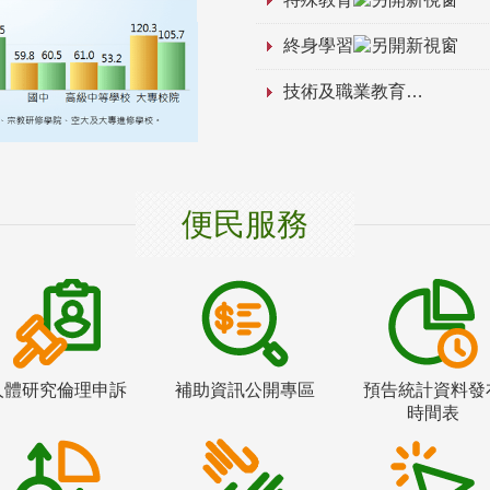
終身學習
技術及職業教育
便民服務
人體研究倫理申訴
補助資訊公開專區
預告統計資料發
時間表