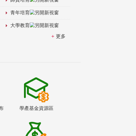
青年培育
大學教育
更多
布
學產基金資源區