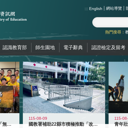
網站導覽
:::
English
熱門搜尋：
認識教育部
師生園地
電子辭典
認證檢定及留考
115-08-09
115-08
青年百億海外圓夢基金計畫「無礙征途
國教署補助22縣市積極推動「改善無