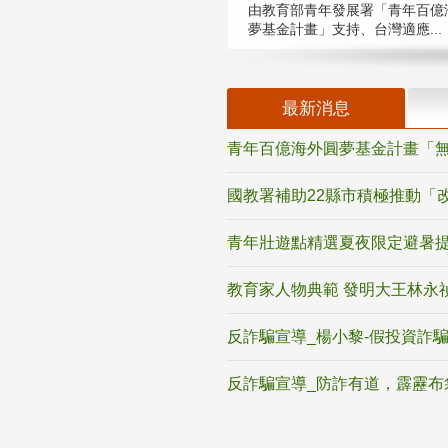
由教育部青年發展署「青年百億
夢基金計畫」支持、台灣適應...
最新消息
青年百億海外圓夢基金計畫「無
國教署補助22縣市積極推動「
青年壯遊點精選夏夜限定避暑提
教育家人物典範 發明大王林永
反詐騙宣導_楊小黎-假投資詐
反詐騙宣導_防詐有道，霹靂布