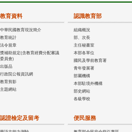
教育資料
認識教育部
中華民國教育現況簡介
組織概況
教育統計
部、次長
法令規章
主任秘書室
獎補助規定(含教育經費分配審議
本部各單位
委員會)
國民及學前教育署
出版品
青年發展署
行政院公報資訊網
部屬機構
教育剪影
本部駐境外機構
主題網站
部史網站
各級學校
認證檢定及留考
便民服務
華語文能力測驗
教育部全民安全指引專區