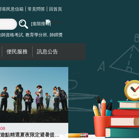
部長民意信箱
常見問答
回首頁
進階搜尋
教師資格考試
教育學分班
師鐸獎
便民服務
訊息公告
-08
青年壯遊點精選夏夜限定避暑提案 漫