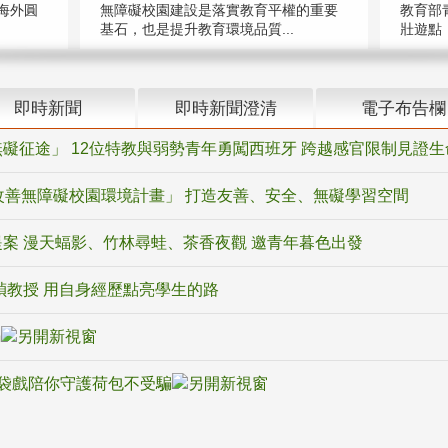
海外圓
無障礙校園建設是落實教育平權的重要
教育部
基石，也是提升教育環境品質...
壯遊點，
即時新聞
即時新聞澄清
電子布告欄
礙征途」 12位特教與弱勢青年勇闖西班牙 跨越感官限制見證生
改善無障礙校園環境計畫」 打造友善、安全、無礙學習空間
案 漫天蝠影、竹林尋蛙、茶香夜觀 邀青年暮色出發
禎教授 用自身經歷點亮學生的路
騙
袋戲陪你守護荷包不受騙