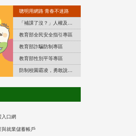
聰明用網路 青春不迷路
「補課了沒？」人權及轉型正義教育專區
教育部全民安全指引專區
教育部詐騙防制專區
教育部性別平等專區
防制校園霸凌，勇敢說出來！
習入口網
育與就業儲蓄帳戶