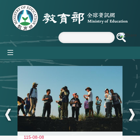
跳到主要內容區塊
mobile_menu
:::
11
115-08-08