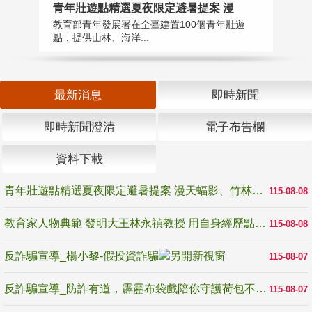
教
青年壯遊點精選夏夜限定避暑提案 漫
在
教育部青年發展署在全臺建置100個青年壯遊
譽
點，提供山林、海洋...
最新消息
即時新聞
即時新聞澄清
電子布告欄
資料下載
青年壯遊點精選夏夜限定避暑提案 漫天蝠影、竹林尋蛙、茶香夜觀 邀青年暮色出發
115-08-08
教育家人物典範 發明大王林永禎教授 用自身經歷點亮學生的路
115-08-08
反詐騙宣導_楊小黎-假投資詐騙
115-08-07
反詐騙宣導_防詐有道，霹靂布袋戲陪你守護荷包不受騙
115-08-07