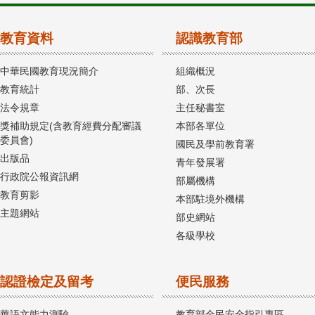
教育資料
認識教育部
中華民國教育現況簡介
組織概況
教育統計
部、次長
法令規章
主任秘書室
獎補助規定(含教育經費分配審議
本部各單位
委員會)
國民及學前教育署
出版品
青年發展署
行政院公報資訊網
部屬機構
教育剪影
本部駐境外機構
主題網站
部史網站
各級學校
認證檢定及留考
便民服務
華語文能力測驗
教育部全民安全指引專區