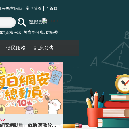
部長民意信箱
常見問答
回首頁
進階搜尋
教師資格考試
教育學分班
師鐸獎
便民服務
訊息公告
-05
「夏日網安總動員」啟動 寓教於樂提