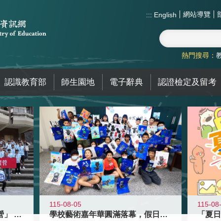
網站導覽
:::
English
熱門搜尋：
認識教育部
師生園地
電子辭典
認證檢定及留考
115-08-05
115-08
國教署「全國高中暑期研習營」 以多
學校藝術嘉年華圓滿落幕，假日學校接