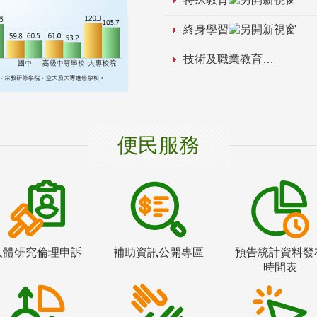
終身學習
技術及職業教育
便民服務
人體研究倫理申訴
補助資訊公開專區
預告統計資料發
時間表