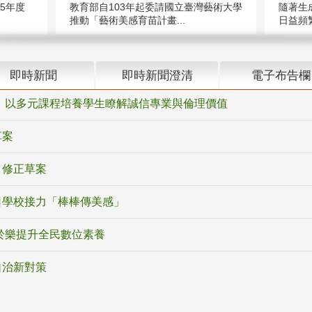
5年度
教育部自103年起委請國立臺灣藝術大學
隨著生
推動「藝術美感育苗計畫...
日益頻繁
即時新聞
即時新聞澄清
電子布告欄
 以多元課程培養學生瞭解誠信專業與倫理價值
草案
》修正草案
日學校接力「棒棒傳美感」
於樂提升全民數位素養
自治新對策