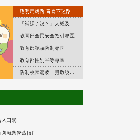
聰明用網路 青春不迷路
「補課了沒？」人權及轉型正義教育專區
教育部全民安全指引專區
教育部詐騙防制專區
教育部性別平等專區
防制校園霸凌，勇敢說出來！
習入口網
育與就業儲蓄帳戶