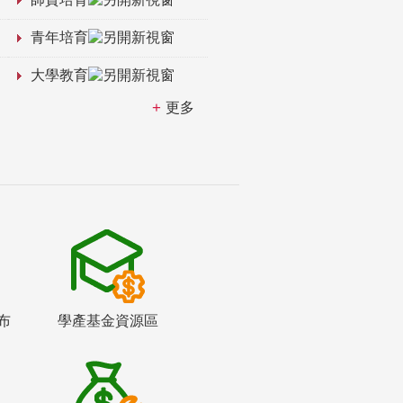
青年培育
大學教育
更多
布
學產基金資源區