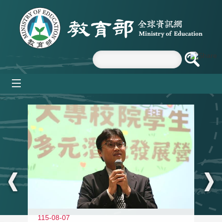
跳到主要內容區塊
mobile_menu
:::
11
115-08-07