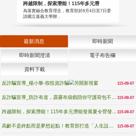
高
跨越限制，探索潛能！115年多元潛
教
為落實融合教育理念，教育部於8月4日至7日委
博
請國立嘉義大學辦...
最新消息
即時新聞
即時新聞澄清
電子布告欄
資料下載
反詐騙宣導_楊小黎-假投資詐騙
115-08-07
反詐騙宣導_防詐有道，霹靂布袋戲陪你守護荷包不受騙
115-08-07
跨越限制，探索潛能！115年多元潛能發展夏令營發掘生命無限可能
115-08-07
高齡不是終點而是夢想起點！教育部打造「人生設計夢工場」 參展第3屆高齡健康產業博覽會
115-08-07