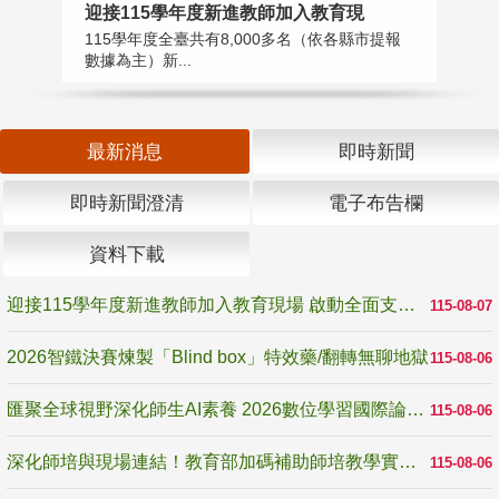
迎接115學年度新進教師加入教育現
2
115學年度全臺共有8,000多名（依各縣市提報
教
數據為主）新...
賽
最新消息
即時新聞
即時新聞澄清
電子布告欄
資料下載
迎接115學年度新進教師加入教育現場 啟動全面支持陪伴
115-08-07
2026智鐵決賽煉製「Blind box」特效藥/翻轉無聊地獄
115-08-06
匯聚全球視野深化師生AI素養 2026數位學習國際論壇高雄登場
115-08-06
深化師培與現場連結！教育部加碼補助師培教學實踐研究 10月師培國際研討會交流教學實踐經驗
115-08-06