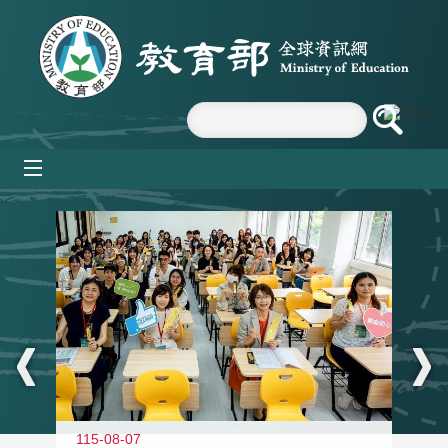
跳到主要內容區塊
mobile_menu
:::
115-08-07
11