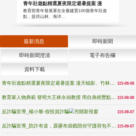
教
青年壯遊點精選夏夜限定避暑提案 漫
在
教育部青年發展署在全臺建置100個青年壯遊
譽
點，提供山林、海洋...
最新消息
即時新聞
即時新聞澄清
電子布告欄
資料下載
青年壯遊點精選夏夜限定避暑提案 漫天蝠影、竹林尋蛙、茶香夜觀 邀青年暮色出發
115-08-08
教育家人物典範 發明大王林永禎教授 用自身經歷點亮學生的路
115-08-08
反詐騙宣導_楊小黎-假投資詐騙
115-08-07
反詐騙宣導_防詐有道，霹靂布袋戲陪你守護荷包不受騙
115-08-07