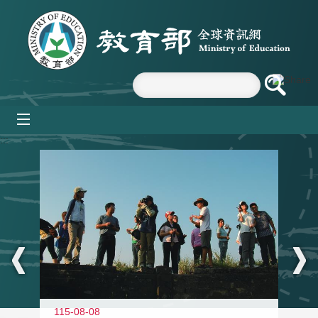
跳到主要內容區塊
mobile_menu
:::
11
115-08-08