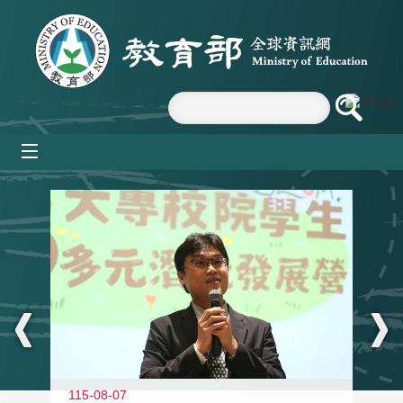
跳到主要內容區塊
mobile_menu
:::
11
115-08-07