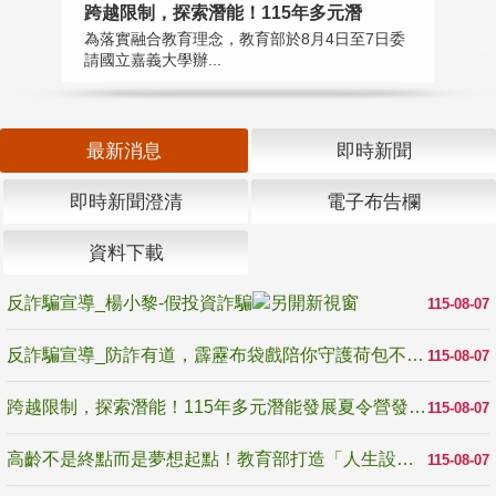
高
跨越限制，探索潛能！115年多元潛
教
為落實融合教育理念，教育部於8月4日至7日委
博
請國立嘉義大學辦...
最新消息
即時新聞
即時新聞澄清
電子布告欄
資料下載
反詐騙宣導_楊小黎-假投資詐騙
115-08-07
反詐騙宣導_防詐有道，霹靂布袋戲陪你守護荷包不受騙
115-08-07
跨越限制，探索潛能！115年多元潛能發展夏令營發掘生命無限可能
115-08-07
高齡不是終點而是夢想起點！教育部打造「人生設計夢工場」 參展第3屆高齡健康產業博覽會
115-08-07