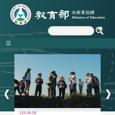
跳到主要內容區塊
mobile_menu
:::
11
115-08-08