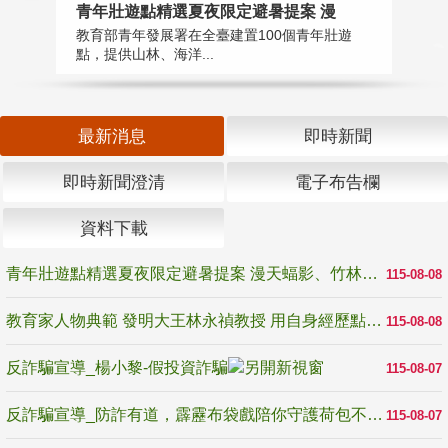
教
青年壯遊點精選夏夜限定避暑提案 漫
在
教育部青年發展署在全臺建置100個青年壯遊
譽
點，提供山林、海洋...
最新消息
即時新聞
即時新聞澄清
電子布告欄
資料下載
青年壯遊點精選夏夜限定避暑提案 漫天蝠影、竹林尋蛙、茶香夜觀 邀青年暮色出發
115-08-08
教育家人物典範 發明大王林永禎教授 用自身經歷點亮學生的路
115-08-08
反詐騙宣導_楊小黎-假投資詐騙
115-08-07
反詐騙宣導_防詐有道，霹靂布袋戲陪你守護荷包不受騙
115-08-07