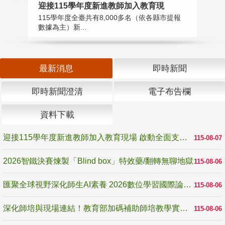
迎接115學年度新進教師加入教育現
2
115學年度全臺共有8,000多名（依各縣市提報
教
數據為主）新...
賽
最新消息
即時新聞
即時新聞澄清
電子布告欄
資料下載
迎接115學年度新進教師加入教育現場 啟動全面支持陪伴
115-08-07
2026智鐵決賽煉製「Blind box」特效藥/翻轉無聊地獄
115-08-06
匯聚全球視野深化師生AI素養 2026數位學習國際論壇高雄登場
115-08-06
深化師培與現場連結！教育部加碼補助師培教學實踐研究 10月師培國際研討會交流教學實踐經驗
115-08-06