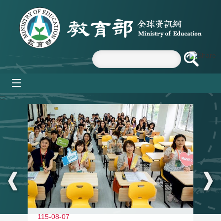
跳到主要內容區塊
mobile_menu
:::
115-08-07
11