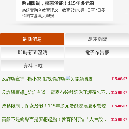
高
跨越限制，探索潛能！115年多元潛
教
為落實融合教育理念，教育部於8月4日至7日委
博
請國立嘉義大學辦...
最新消息
即時新聞
即時新聞澄清
電子布告欄
資料下載
反詐騙宣導_楊小黎-假投資詐騙
115-08-07
反詐騙宣導_防詐有道，霹靂布袋戲陪你守護荷包不受騙
115-08-07
跨越限制，探索潛能！115年多元潛能發展夏令營發掘生命無限可能
115-08-07
高齡不是終點而是夢想起點！教育部打造「人生設計夢工場」 參展第3屆高齡健康產業博覽會
115-08-07