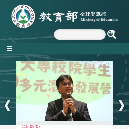
跳到主要內容區塊
mobile_menu
:::
11
115-08-07