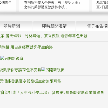
在明新科技大學任教、有「發明大王」
0個青年
為落實
之稱的榮譽講座教授林永禎，...
至7日委
即時新聞
即時新聞澄清
電子布告欄
案 漫天蝠影、竹林尋蛙、茶香夜觀 邀青年暮色出發
禎教授 用自身經歷點亮學生的路
騙
袋戲陪你守護荷包不受騙
多元潛能發展夏令營發掘生命無限可能
育部打造「人生設計夢工場」 參展第3屆高齡健康產業博覽會