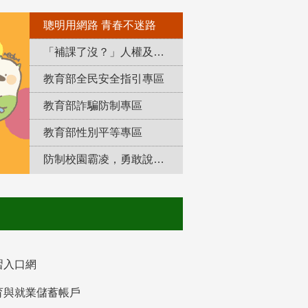
聰明用網路 青春不迷路
「補課了沒？」人權及轉型正義教育專區
教育部全民安全指引專區
教育部詐騙防制專區
教育部性別平等專區
防制校園霸凌，勇敢說出來！
習入口網
育與就業儲蓄帳戶