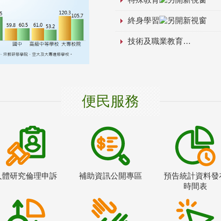
終身學習
技術及職業教育
便民服務
人體研究倫理申訴
補助資訊公開專區
預告統計資料發
時間表