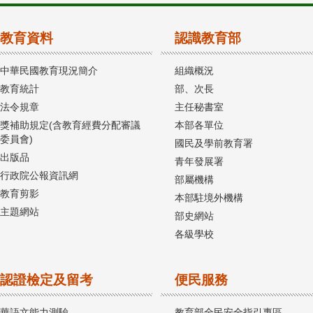
教育資料
認識教育部
中華民國教育現況簡介
組織概況
教育統計
部、次長
法令規章
主任秘書室
獎補助規定(含教育經費分配審議
本部各單位
委員會)
國民及學前教育署
出版品
青年發展署
行政院公報資訊網
部屬機構
教育剪影
本部駐境外機構
主題網站
部史網站
各級學校
認證檢定及留考
便民服務
華語文能力測驗
教育部全民安全指引專區