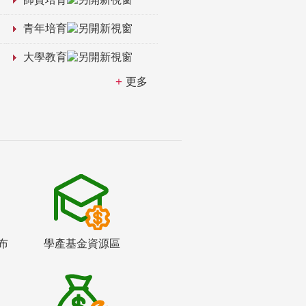
青年培育
大學教育
更多
布
學產基金資源區