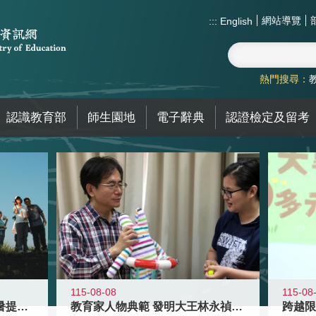
網站導覽
:::
English
熱門搜尋：
認識教育部
師生園地
電子辭典
認證檢定及留考
115-08-08
115-08
教育家人物典範 發明大王林永禎教授
青年壯遊點精選夏夜限定避暑提案 漫