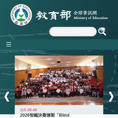
跳到主要內容區塊
mobile_menu
:::
115-08-06
2026智鐵決賽煉製「Blind
11