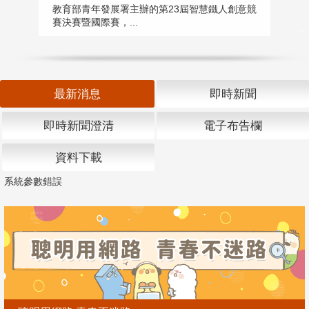
匯
教育部青年發展署主辦的第23屆智慧鐵人創意競
賽決賽暨國際賽，...
教
「
最新消息
即時新聞
即時新聞澄清
電子布告欄
資料下載
系統參數錯誤