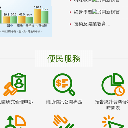
終身學習
技術及職業教育
便民服務
人體研究倫理申訴
補助資訊公開專區
預告統計資料發
時間表