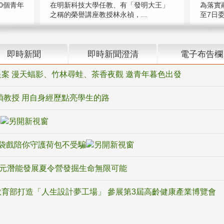
在明新科技大學任教、有「發明大王」
0個青年
為落實
之稱的榮譽講座教授林永禎，...
至7日委
即時新聞
即時新聞澄清
電子布告欄
案 漫天蝠影、竹林尋蛙、茶香夜觀 邀青年暮色出發
禎教授 用自身經歷點亮學生的路
騙
袋戲陪你守護荷包不受騙
多元潛能發展夏令營發掘生命無限可能
育部打造「人生設計夢工場」 參展第3屆高齡健康產業博覽會