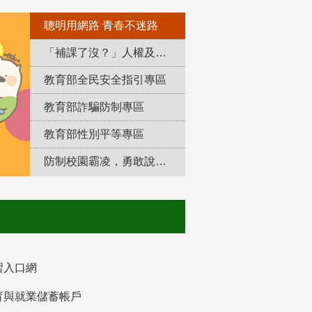
聰明用網路 青春不迷路
「補課了沒？」人權及轉型正義教育專區
教育部全民安全指引專區
教育部詐騙防制專區
教育部性別平等專區
防制校園霸凌，勇敢說出來！
習入口網
育與就業儲蓄帳戶