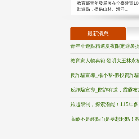
教育部青年發展署在全臺建置10
壯遊點，提供山林、海洋...
最新消息
青年壯遊點精選夏夜限定避暑提
教育家人物典範 發明大王林永
反詐騙宣導_楊小黎-假投資詐
反詐騙宣導_防詐有道，霹靂布
跨越限制，探索潛能！115年
高齡不是終點而是夢想起點！教