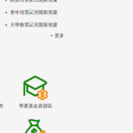
青年培育
大學教育
更多
布
學產基金資源區