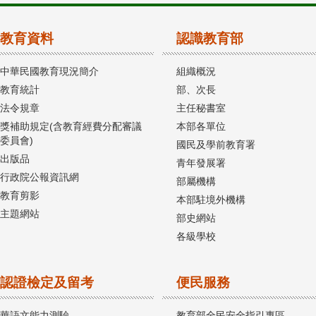
教育資料
認識教育部
中華民國教育現況簡介
組織概況
教育統計
部、次長
法令規章
主任秘書室
獎補助規定(含教育經費分配審議
本部各單位
委員會)
國民及學前教育署
出版品
青年發展署
行政院公報資訊網
部屬機構
教育剪影
本部駐境外機構
主題網站
部史網站
各級學校
認證檢定及留考
便民服務
華語文能力測驗
教育部全民安全指引專區