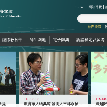
網站導覽
:::
English
熱門搜尋：
認識教育部
師生園地
電子辭典
認證檢定及留考
115-08-08
115-08
教育家人物典範 發明大王林永禎教授
青年壯遊點精選夏夜限定避暑提案 漫