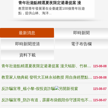
教
青年壯遊點精選夏夜限定避暑提案 漫
在
教育部青年發展署在全臺建置100個青年壯遊
譽
點，提供山林、海洋...
最新消息
即時新聞
即時新聞澄清
電子布告欄
資料下載
青年壯遊點精選夏夜限定避暑提案 漫天蝠影、竹林尋蛙、茶香夜觀 邀青年暮色出發
115-08-08
教育家人物典範 發明大王林永禎教授 用自身經歷點亮學生的路
115-08-08
反詐騙宣導_楊小黎-假投資詐騙
115-08-07
反詐騙宣導_防詐有道，霹靂布袋戲陪你守護荷包不受騙
115-08-07