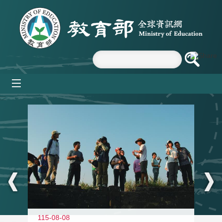
跳到主要內容區塊
mobile_menu
:::
11
115-08-08