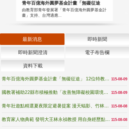
青年百億海外圓夢基金計畫「無礙征途
國
由教育部青年發展署「青年百億海外圓夢基金計
無
畫」支持、台灣適應...
是
最新消息
即時新聞
即時新聞澄清
電子布告欄
資料下載
青年百億海外圓夢基金計畫「無礙征途」 12位特教與弱勢青年勇闖西班牙 跨越感官限制見證生命蛻變
115-08-09
國教署補助22縣市積極推動「改善無障礙校園環境計畫」 打造友善、安全、無礙學習空間
115-08-09
青年壯遊點精選夏夜限定避暑提案 漫天蝠影、竹林尋蛙、茶香夜觀 邀青年暮色出發
115-08-08
教育家人物典範 發明大王林永禎教授 用自身經歷點亮學生的路
115-08-08