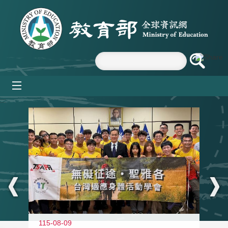
跳到主要內容區塊
mobile_menu
:::
115-08-09
11