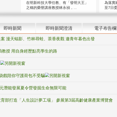
在明新科技大學任教、有「發明大王」
為落實
之稱的榮譽講座教授林永禎，...
至7日委
即時新聞
即時新聞澄清
電子布告欄
案 漫天蝠影、竹林尋蛙、茶香夜觀 邀青年暮色出發
禎教授 用自身經歷點亮學生的路
騙
袋戲陪你守護荷包不受騙
多元潛能發展夏令營發掘生命無限可能
育部打造「人生設計夢工場」 參展第3屆高齡健康產業博覽會