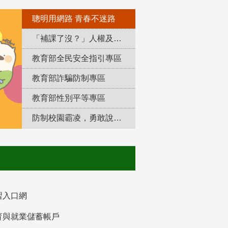
聰明用網路 青春不迷路
「補課了沒？」人權及轉型正義教育專區
教育部全民安全指引專區
教育部詐騙防制專區
教育部性別平等專區
防制校園霸凌，勇敢說出來！
習入口網
育與就業儲蓄帳戶