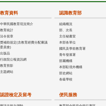
教育資料
認識教育部
中華民國教育現況簡介
組織概況
教育統計
部、次長
法令規章
主任秘書室
獎補助規定(含教育經費分配審議
本部各單位
委員會)
國民及學前教育署
出版品
青年發展署
行政院公報資訊網
部屬機構
教育剪影
本部駐境外機構
主題網站
部史網站
各級學校
認證檢定及留考
便民服務
華語文能力測驗
教育部全民安全指引專區