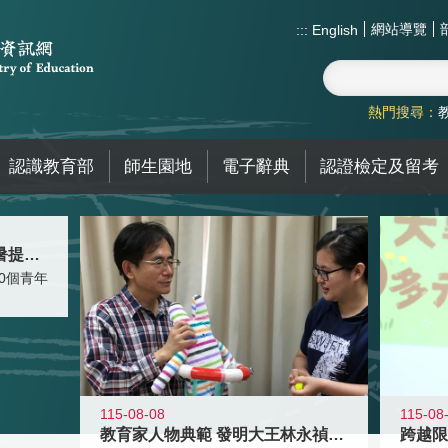
網站導覽
:::
English
熱門搜尋：
認識教育部
師生園地
電子辭典
認證檢定及留考
青年壯遊點精選夏夜限定避暑提案 漫
0個青年
115-08-08
115-08
教育家人物典範 發明大王林永禎教授