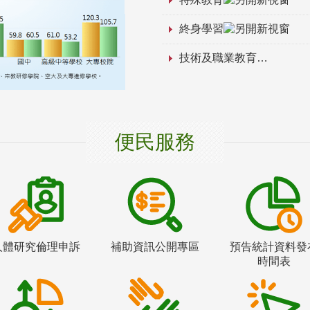
終身學習
技術及職業教育
便民服務
人體研究倫理申訴
補助資訊公開專區
預告統計資料發
時間表