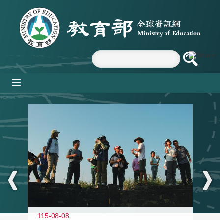
跳到主要內容區塊
mobile_menu
:::
11
115-08-08