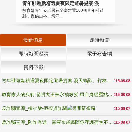
教
青年壯遊點精選夏夜限定避暑提案 漫
在
教育部青年發展署在全臺建置100個青年壯遊
譽
點，提供山林、海洋...
最新消息
即時新聞
即時新聞澄清
電子布告欄
資料下載
青年壯遊點精選夏夜限定避暑提案 漫天蝠影、竹林尋蛙、茶香夜觀 邀青年暮色出發
115-08-08
教育家人物典範 發明大王林永禎教授 用自身經歷點亮學生的路
115-08-08
反詐騙宣導_楊小黎-假投資詐騙
115-08-07
反詐騙宣導_防詐有道，霹靂布袋戲陪你守護荷包不受騙
115-08-07