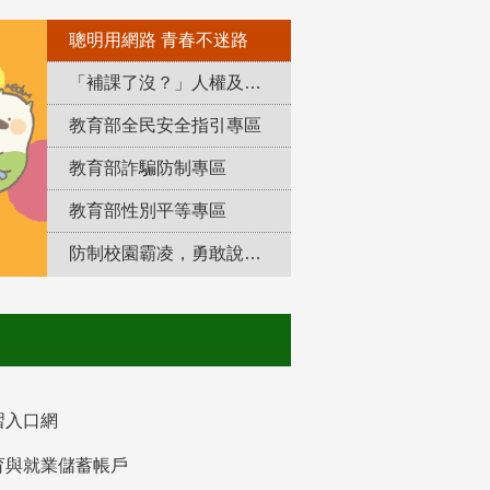
聰明用網路 青春不迷路
「補課了沒？」人權及轉型正義教育專區
教育部全民安全指引專區
教育部詐騙防制專區
教育部性別平等專區
防制校園霸凌，勇敢說出來！
習入口網
育與就業儲蓄帳戶