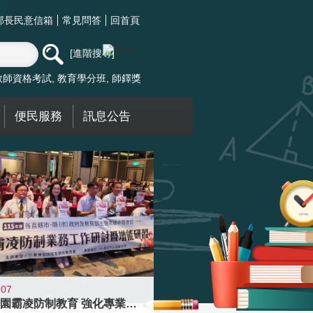
部長民意信箱
常見問答
回首頁
進階搜尋
教師資格考試
教育學分班
師鐸獎
便民服務
訊息公告
-07
落實校園霸凌防制教育 強化專業知能