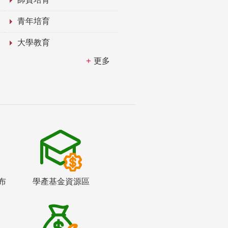
青年培育
大學教育
更多
布
學產基金資源區