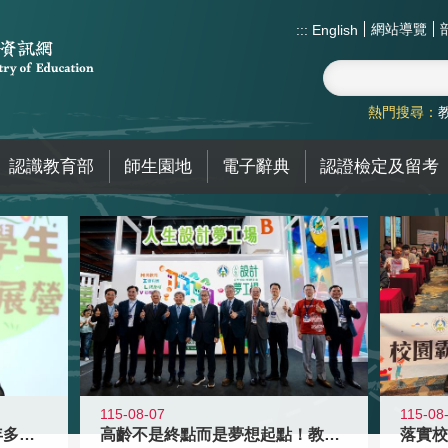
網站導覽
:::
English
熱門搜尋：
認識教育部
師生園地
電子辭典
認證檢定及留考
115-08-07
115-08
高齡不是終點而是夢想起點！教育部打
跨越限制，探索潛能！115年多元潛