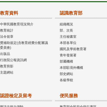
教育資料
認識教育部
中華民國教育現況簡介
組織概況
教育統計
部、次長
法令規章
主任秘書室
獎補助規定(含教育經費分配審議
本部各單位
委員會)
國民及學前教育署
出版品
青年發展署
行政院公報資訊網
部屬機構
教育剪影
本部駐境外機構
主題網站
部史網站
各級學校
認證檢定及留考
便民服務
華語文能力測驗
教育部全民安全指引專區