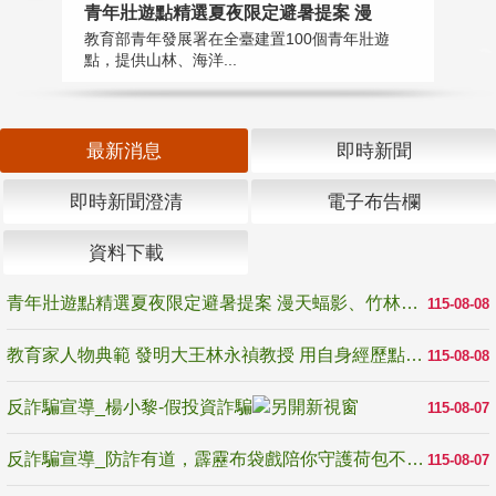
教
青年壯遊點精選夏夜限定避暑提案 漫
在
教育部青年發展署在全臺建置100個青年壯遊
譽
點，提供山林、海洋...
最新消息
即時新聞
即時新聞澄清
電子布告欄
資料下載
青年壯遊點精選夏夜限定避暑提案 漫天蝠影、竹林尋蛙、茶香夜觀 邀青年暮色出發
115-08-08
教育家人物典範 發明大王林永禎教授 用自身經歷點亮學生的路
115-08-08
反詐騙宣導_楊小黎-假投資詐騙
115-08-07
反詐騙宣導_防詐有道，霹靂布袋戲陪你守護荷包不受騙
115-08-07