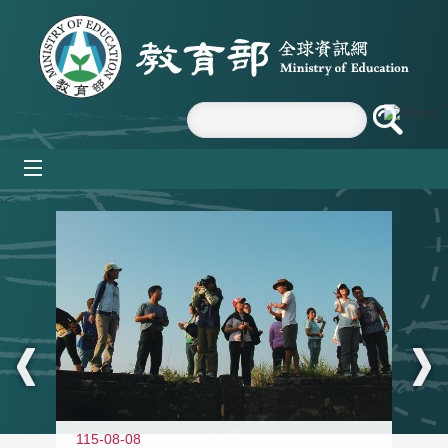
跳到主要內容區塊
mobile_menu
:::
11
115-08-08