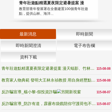
教
青年壯遊點精選夏夜限定避暑提案 漫
在
教育部青年發展署在全臺建置100個青年壯遊
譽
點，提供山林、海洋...
最新消息
即時新聞
即時新聞澄清
電子布告欄
資料下載
青年壯遊點精選夏夜限定避暑提案 漫天蝠影、竹林尋蛙、茶香夜觀 邀青年暮色出發
115-08-08
教育家人物典範 發明大王林永禎教授 用自身經歷點亮學生的路
115-08-08
反詐騙宣導_楊小黎-假投資詐騙
115-08-07
反詐騙宣導_防詐有道，霹靂布袋戲陪你守護荷包不受騙
115-08-07