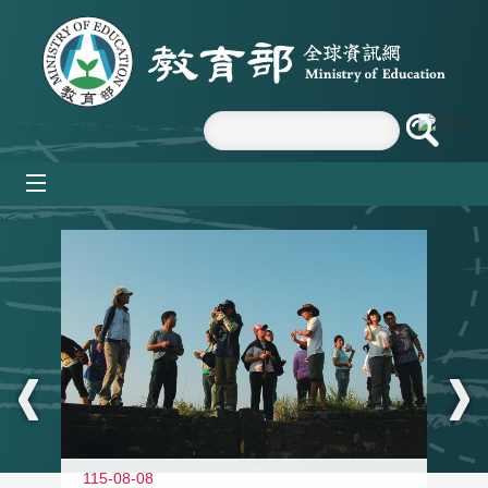
跳到主要內容區塊
mobile_menu
:::
11
115-08-08