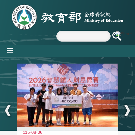
跳到主要內容區塊
mobile_menu
:::
115-08-06
11