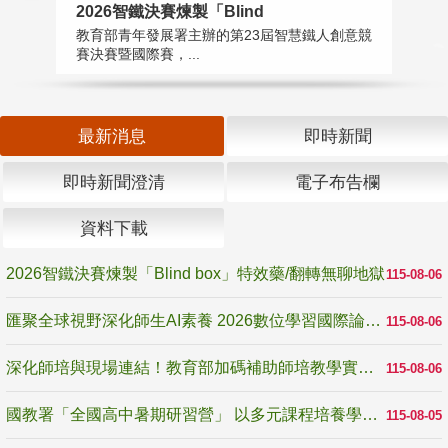
2026智鐵決賽煉製「Blind
匯
教育部青年發展署主辦的第23屆智慧鐵人創意競
教
賽決賽暨國際賽，...
「
最新消息
即時新聞
即時新聞澄清
電子布告欄
資料下載
2026智鐵決賽煉製「Blind box」特效藥/翻轉無聊地獄
115-08-06
匯聚全球視野深化師生AI素養 2026數位學習國際論壇高雄登場
115-08-06
深化師培與現場連結！教育部加碼補助師培教學實踐研究 10月師培國際研討會交流教學實踐經驗
115-08-06
國教署「全國高中暑期研習營」 以多元課程培養學生瞭解誠信專業與倫理價值
115-08-05