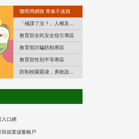
聰明用網路 青春不迷路
「補課了沒？」人權及轉型正義教育專區
教育部全民安全指引專區
教育部詐騙防制專區
教育部性別平等專區
防制校園霸凌，勇敢說出來！
習入口網
育與就業儲蓄帳戶