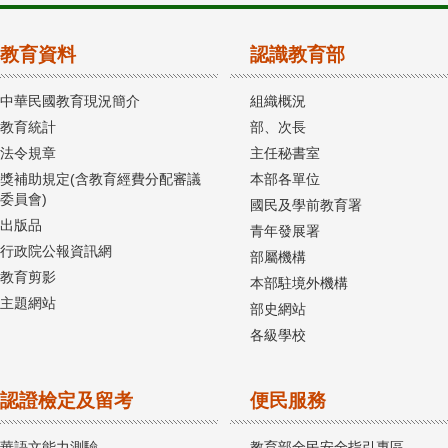
教育資料
認識教育部
中華民國教育現況簡介
組織概況
教育統計
部、次長
法令規章
主任秘書室
獎補助規定(含教育經費分配審議
本部各單位
委員會)
國民及學前教育署
出版品
青年發展署
行政院公報資訊網
部屬機構
教育剪影
本部駐境外機構
主題網站
部史網站
各級學校
認證檢定及留考
便民服務
華語文能力測驗
教育部全民安全指引專區