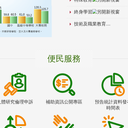
終身學習
技術及職業教育
便民服務
人體研究倫理申訴
補助資訊公開專區
預告統計資料發
時間表