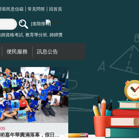
部長民意信箱
常見問答
回首頁
進階搜尋
教師資格考試
教育學分班
師鐸獎
便民服務
訊息公告
-05
學校藝術嘉年華圓滿落幕，假日學校接