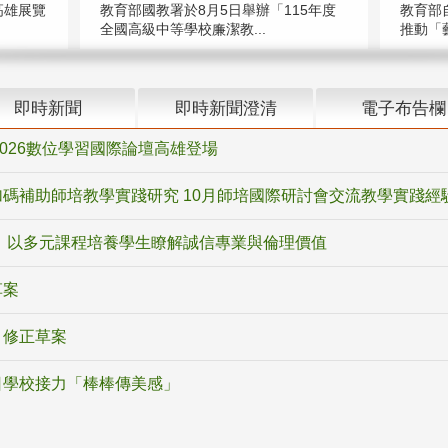
高雄展覽
教育部國教署於8月5日舉辦「115年度
教育部
全國高級中等學校廉潔教...
推動「藝
即時新聞
即時新聞澄清
電子布告欄
2026數位學習國際論壇高雄登場
碼補助師培教學實踐研究 10月師培國際研討會交流教學實踐經
 以多元課程培養學生瞭解誠信專業與倫理價值
草案
》修正草案
日學校接力「棒棒傳美感」