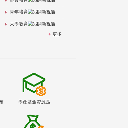
青年培育
大學教育
更多
布
學產基金資源區