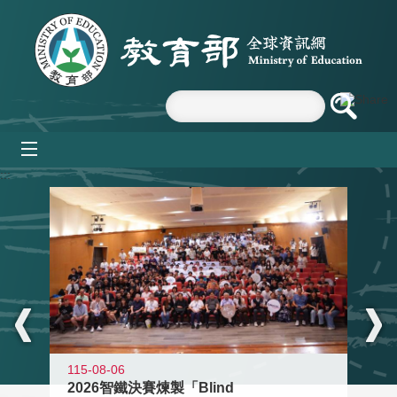
跳到主要內容區塊
mobile_menu
:::
115-08-06
2026智鐵決賽煉製「Blind
11