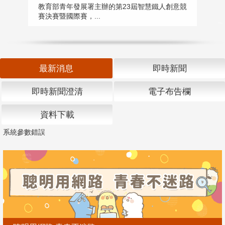
匯
教育部青年發展署主辦的第23屆智慧鐵人創意競
賽決賽暨國際賽，...
教
「
最新消息
即時新聞
即時新聞澄清
電子布告欄
資料下載
系統參數錯誤