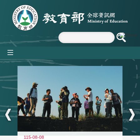
跳到主要內容區塊
mobile_menu
:::
11
115-08-08