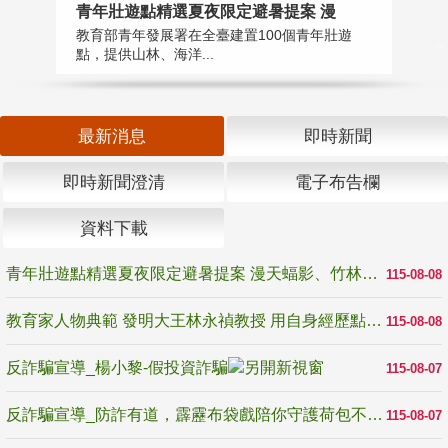
教
青年壯遊點精選夏夜限定避暑提案 漫
在
教育部青年發展署在全臺建置100個青年壯遊
譽
點，提供山林、海洋...
最新消息
即時新聞
即時新聞澄清
電子布告欄
資料下載
青年壯遊點精選夏夜限定避暑提案 漫天蝠影、竹林尋蛙、茶香夜觀 邀青年暮色出發
115-08-08
教育家人物典範 發明大王林永禎教授 用自身經歷點亮學生的路
115-08-08
反詐騙宣導_楊小黎-假投資詐騙
115-08-07
反詐騙宣導_防詐有道，霹靂布袋戲陪你守護荷包不受騙
115-08-07