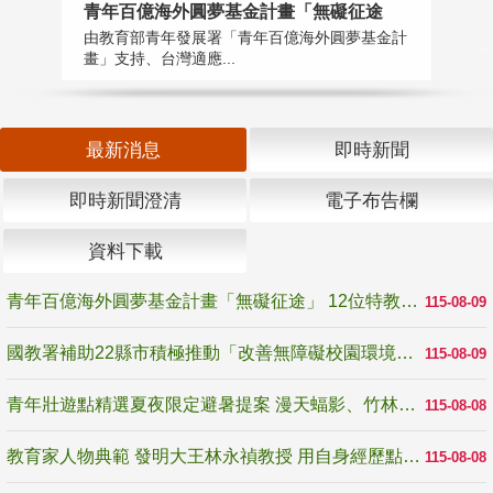
青年百億海外圓夢基金計畫「無礙征途
國
由教育部青年發展署「青年百億海外圓夢基金計
無
畫」支持、台灣適應...
是
最新消息
即時新聞
即時新聞澄清
電子布告欄
資料下載
青年百億海外圓夢基金計畫「無礙征途」 12位特教與弱勢青年勇闖西班牙 跨越感官限制見證生命蛻變
115-08-09
國教署補助22縣市積極推動「改善無障礙校園環境計畫」 打造友善、安全、無礙學習空間
115-08-09
青年壯遊點精選夏夜限定避暑提案 漫天蝠影、竹林尋蛙、茶香夜觀 邀青年暮色出發
115-08-08
教育家人物典範 發明大王林永禎教授 用自身經歷點亮學生的路
115-08-08