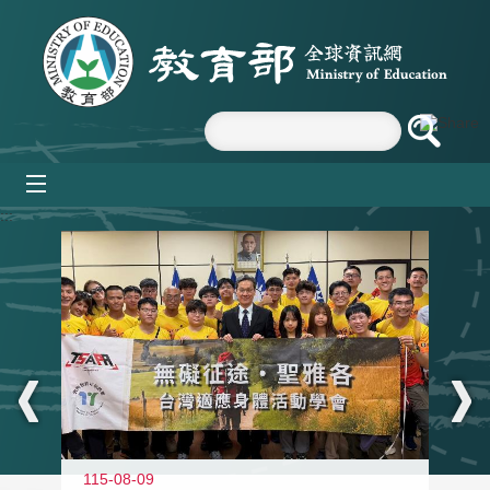
跳到主要內容區塊
mobile_menu
:::
115-08-09
11