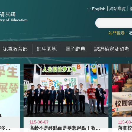
網站導覽
:::
English
熱門搜尋：
認識教育部
師生園地
電子辭典
認證檢定及留考
115-08-07
115-08
高齡不是終點而是夢想起點！教育部打
跨越限制，探索潛能！115年多元潛