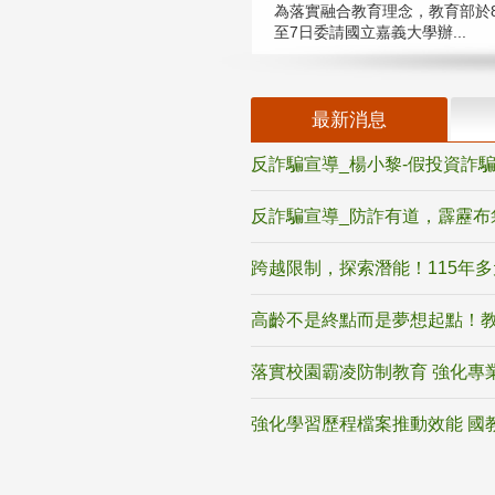
為落實融合教育理念，教育部於8
至7日委請國立嘉義大學辦...
最新消息
反詐騙宣導_楊小黎-假投資詐
反詐騙宣導_防詐有道，霹靂布
跨越限制，探索潛能！115年
高齡不是終點而是夢想起點！教
落實校園霸凌防制教育 強化專
強化學習歷程檔案推動效能 國