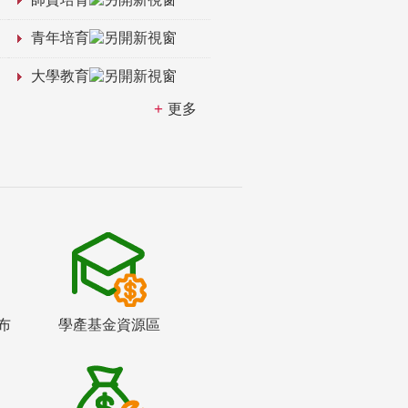
青年培育
大學教育
更多
布
學產基金資源區