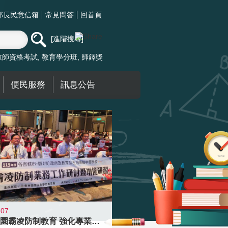
部長民意信箱
常見問答
回首頁
進階搜尋
教師資格考試
教育學分班
師鐸獎
便民服務
訊息公告
-07
落實校園霸凌防制教育 強化專業知能