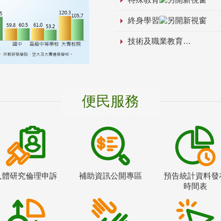
終身學習
技術及職業教育
便民服務
人體研究倫理申訴
補助資訊公開專區
預告統計資料發
時間表