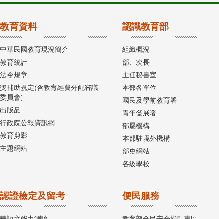
教育資料
認識教育部
中華民國教育現況簡介
組織概況
教育統計
部、次長
法令規章
主任秘書室
獎補助規定(含教育經費分配審議
本部各單位
委員會)
國民及學前教育署
出版品
青年發展署
行政院公報資訊網
部屬機構
教育剪影
本部駐境外機構
主題網站
部史網站
各級學校
認證檢定及留考
便民服務
華語文能力測驗
教育部全民安全指引專區