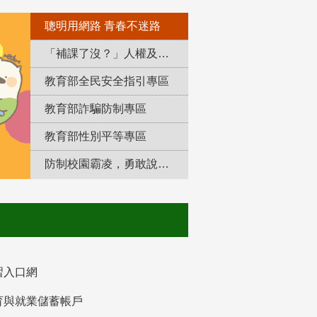
聰明用網路 青春不迷路
「補課了沒？」人權及轉型正義教育專區
教育部全民安全指引專區
教育部詐騙防制專區
教育部性別平等專區
防制校園霸凌，勇敢說出來！
習入口網
育與就業儲蓄帳戶