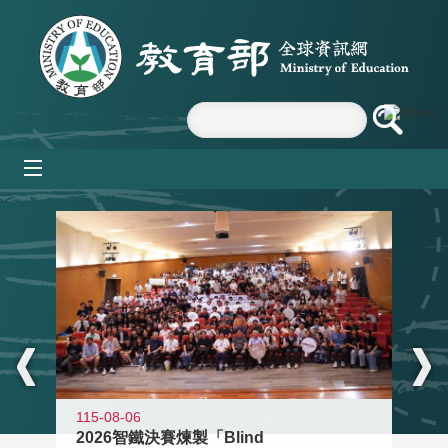
跳到主要內容區塊
mobile_menu
:::
115-08-06
2026智鐵決賽煉製「Blind
11