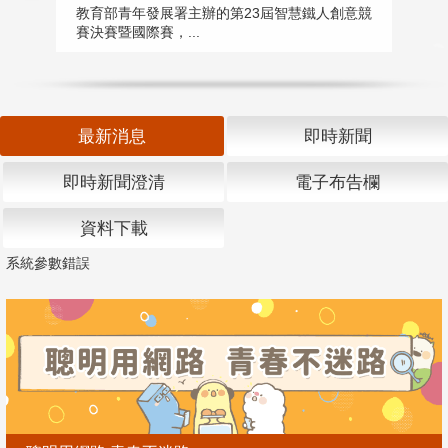
匯
教育部青年發展署主辦的第23屆智慧鐵人創意競
賽決賽暨國際賽，...
教
「
最新消息
即時新聞
即時新聞澄清
電子布告欄
資料下載
系統參數錯誤