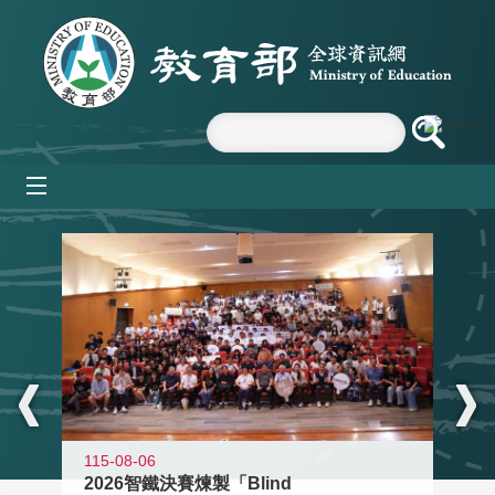
跳到主要內容區塊
mobile_menu
:::
115-08-06
2026智鐵決賽煉製「Blind
11