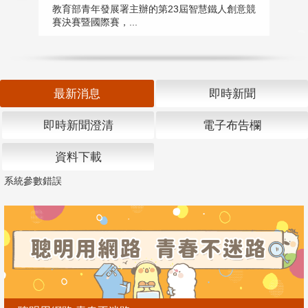
匯
教育部青年發展署主辦的第23屆智慧鐵人創意競
賽決賽暨國際賽，...
教
「
最新消息
即時新聞
即時新聞澄清
電子布告欄
資料下載
系統參數錯誤