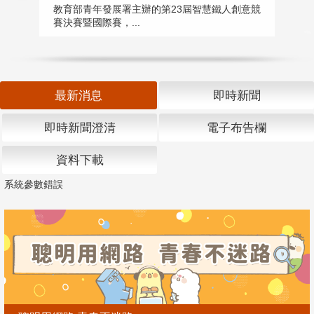
匯
教育部青年發展署主辦的第23屆智慧鐵人創意競
賽決賽暨國際賽，...
教
「
最新消息
即時新聞
即時新聞澄清
電子布告欄
資料下載
系統參數錯誤