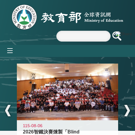
跳到主要內容區塊
mobile_menu
:::
115-08-06
2026智鐵決賽煉製「Blind
11