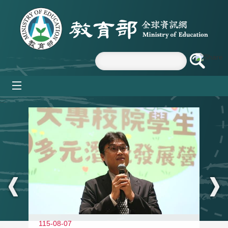
跳到主要內容區塊
mobile_menu
:::
11
115-08-07