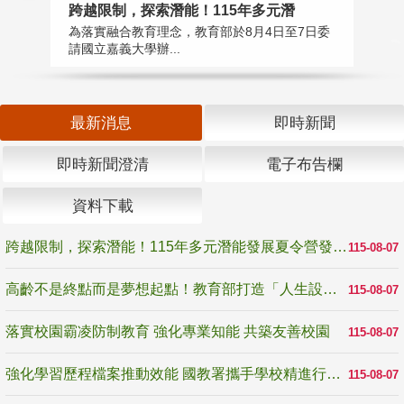
高
跨越限制，探索潛能！115年多元潛
教
為落實融合教育理念，教育部於8月4日至7日委
博
請國立嘉義大學辦...
最新消息
即時新聞
即時新聞澄清
電子布告欄
資料下載
跨越限制，探索潛能！115年多元潛能發展夏令營發掘生命無限可能
115-08-07
高齡不是終點而是夢想起點！教育部打造「人生設計夢工場」 參展第3屆高齡健康產業博覽會
115-08-07
落實校園霸凌防制教育 強化專業知能 共築友善校園
115-08-07
強化學習歷程檔案推動效能 國教署攜手學校精進行政與教學支持
115-08-07