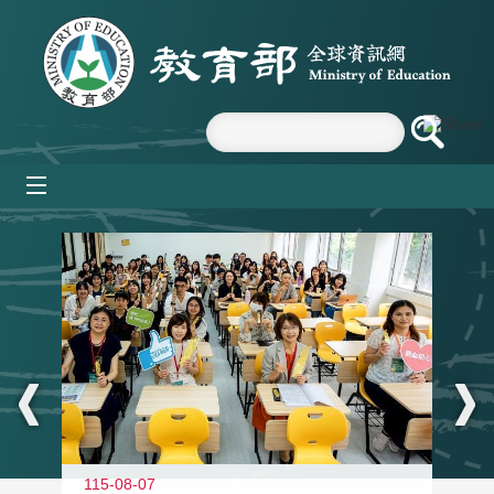
跳到主要內容區塊
mobile_menu
:::
115-08-07
11