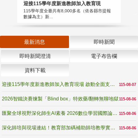
迎接115學年度新進教師加入教育現
2
115學年度全臺共有8,000多名（依各縣市提報
教
數據為主）新...
賽
最新消息
即時新聞
即時新聞澄清
電子布告欄
資料下載
迎接115學年度新進教師加入教育現場 啟動全面支持陪伴
115-08-07
2026智鐵決賽煉製「Blind box」特效藥/翻轉無聊地獄
115-08-06
匯聚全球視野深化師生AI素養 2026數位學習國際論壇高雄登場
115-08-06
深化師培與現場連結！教育部加碼補助師培教學實踐研究 10月師培國際研討會交流教學實踐經驗
115-08-06