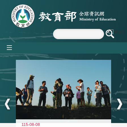
跳到主要內容區塊
mobile_menu
:::
11
115-08-08