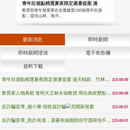
教
青年壯遊點精選夏夜限定避暑提案 漫
在
教育部青年發展署在全臺建置100個青年壯遊
譽
點，提供山林、海洋...
最新消息
即時新聞
即時新聞澄清
電子布告欄
資料下載
青年壯遊點精選夏夜限定避暑提案 漫天蝠影、竹林尋蛙、茶香夜觀 邀青年暮色出發
115-08-08
教育家人物典範 發明大王林永禎教授 用自身經歷點亮學生的路
115-08-08
反詐騙宣導_楊小黎-假投資詐騙
115-08-07
反詐騙宣導_防詐有道，霹靂布袋戲陪你守護荷包不受騙
115-08-07