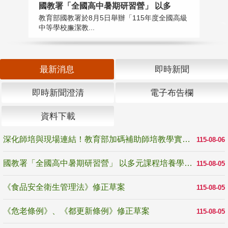
國教署「全國高中暑期研習營」 以多
學
教育部國教署於8月5日舉辦「115年度全國高級
教
中等學校廉潔教...
「
最新消息
即時新聞
即時新聞澄清
電子布告欄
資料下載
深化師培與現場連結！教育部加碼補助師培教學實踐研究 10月師培國際研討會交流教學實踐經驗
115-08-06
國教署「全國高中暑期研習營」 以多元課程培養學生瞭解誠信專業與倫理價值
115-08-05
《食品安全衛生管理法》修正草案
115-08-05
《危老條例》、《都更新條例》修正草案
115-08-05