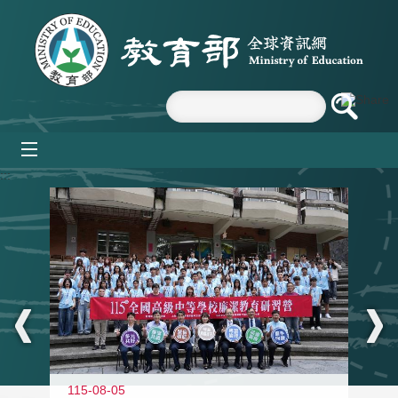
跳到主要內容區塊
mobile_menu
:::
115-08-05
11